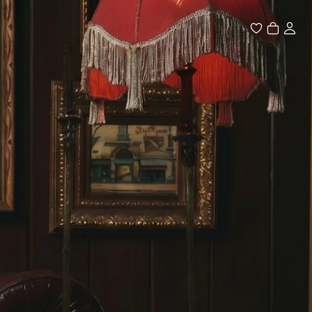


