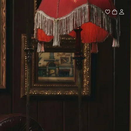


